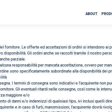
ABOUT
PRODO
el fornitore. Le offerte ed accettazioni di ordini si intendono ai p
isponibilità. Gli ordini anche se raccolti tramite il nostro perso
anche parziale.
alcuna responsabilità per mancata accettazione, ovvero per mancat
rdine sono specificatamente subordinate alla disponibilità dei pr
lità
segna. I termini di consegna sono indicativi e l’acquirente non può
rnitore. Gli eventuali ritardi nelle consegne, così come le interru
orza maggiore e/o
nto di danni e/o indennizzi di qualsiasi tipo, ivi inclusi quelli dir
quirente e in caso di furti, manomissioni, l’acquirente dovrà rivo