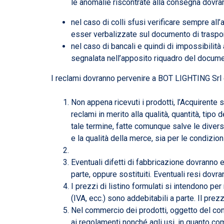
le anomalie riscontrate alla consegna dovra
nel caso di colli sfusi verificare sempre all
esser verbalizzate sul documento di trasport
nel caso di bancali e quindi di impossibilit
segnalata nell’apposito riquadro del document
I reclami dovranno pervenire a BOT LIGHTING Srl e
Non appena ricevuti i prodotti, l’Acquirente s
reclami in merito alla qualità, quantità, tipo
tale termine, fatte comunque salve le divers
e la qualità della merce, sia per le condizion
Eventuali difetti di fabbricazione dovranno 
parte, oppure sostituiti. Eventuali resi dovr
I prezzi di listino formulati si intendono pe
(IVA, ecc.) sono addebitabili a parte. Il pre
Nel commercio dei prodotti, oggetto del contra
ai regolamenti nonché agli usi, in quanto com