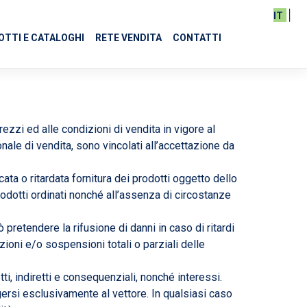
IT
TTI E CATALOGHI
RETE VENDITA
CONTATTI
rezzi ed alle condizioni di vendita in vigore al
nale di vendita, sono vincolati all’accettazione da
a o ritardata fornitura dei prodotti oggetto dello
odotti ordinati nonché all’assenza di circostanze
 pretendere la rifusione di danni in caso di ritardi
zioni e/o sospensioni totali o parziali delle
etti, indiretti e consequenziali, nonché interessi.
lgersi esclusivamente al vettore. In qualsiasi caso