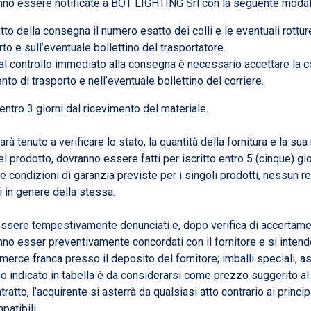
nno essere notificate a BOT LIGHTING Srl con la seguente modali
’atto della consegna il numero esatto dei colli e le eventuali rot
o e sull’eventuale bollettino del trasportatore.
à al controllo immediato alla consegna è necessario accettare la 
o di trasporto e nell’eventuale bollettino del corriere.
ntro 3 giorni dal ricevimento del materiale.
arà tenuto a verificare lo stato, la quantità della fornitura e la s
 del prodotto, dovranno essere fatti per iscritto entro 5 (cinque) 
e condizioni di garanzia previste per i singoli prodotti, nessun
i in genere della stessa.
essere tempestivamente denunciati e, dopo verifica di accertament
anno esser preventivamente concordati con il fornitore e si intendo
r merce franca presso il deposito del fornitore; imballi speciali, 
zzo indicato in tabella è da considerarsi come prezzo suggerito al
tto, l’acquirente si asterrà da qualsiasi atto contrario ai princip
patibili.