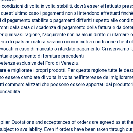
condizioni di volta in volta stabiliti, dovrà esser effettuato pres
 quest’ ultimo caso i pagamenti non si intendono effettuati finc
ni di pagamento stabilite o pagamenti differiti rispetto alle cond
renti dalla data di scadenza di pagamento della fattura e da deter
qualsiasi ragione, l’acquirente non ha alcun diritto di ritardare o
mi di qualsiasi natura saranno riconosciuti a condizione che il 
ocati in caso di mancato o ritardato pagamento. Ci riserviamo la 
ntuale pagamento di forniture precedenti.
mpetenza esclusiva del Foro di Venezia.
 e migliorare i propri prodotti. Per questa ragione tutte le desc
essere cambiate di volta in volta nell’interesse del miglioramen
otti commercializzati che possono essere apportati dai produtto
onsabilità.
plier. Quotations and acceptances of orders are agreed as at the
subject to availability. Even if orders have been taken through ou