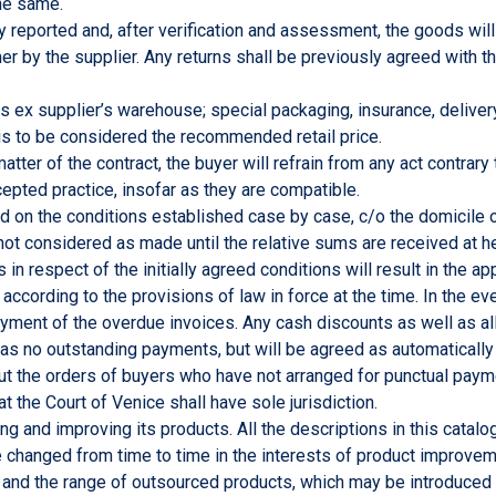
the same.
 reported and, after verification and assessment, the goods will 
mer by the supplier. Any returns shall be previously agreed with t
s ex supplier’s warehouse; special packaging, insurance, delivery 
 is to be considered the recommended retail price.
tter of the contract, the buyer will refrain from any act contrary t
epted practice, insofar as they are compatible.
nd on the conditions established case by case, c/o the domicile 
not considered as made until the relative sums are received at he
 respect of the initially agreed conditions will result in the ap
according to the provisions of law in force at the time. In the ev
 payment of the overdue invoices. Any cash discounts as well as a
 no outstanding payments, but will be agreed as automatically f
out the orders of buyers who have not arranged for punctual paym
at the Court of Venice shall have sole jurisdiction.
 and improving its products. All the descriptions in this catalog
 changed from time to time in the interests of product improveme
cs and the range of outsourced products, which may be introduced 